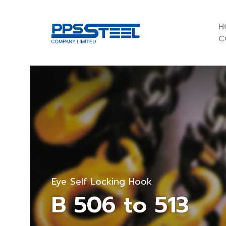
H
C
Eye Self Locking Hook
B 506 to 513