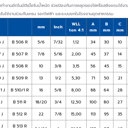
ทำงานอัตโนมัติเมื่อรับน้ำหนัก ช่วยป้องกันการหลุดของโซ่หรือสลิงขณะใช
หรับใช้งานร่วมกับเครน รอกไฟฟ้า และระบบยกในโรงงานอุตสาหกรรม
WLL
A
B
C
mm
Inch
ton 4:1
mm
mm
mm
 J
B 506 R
5/6
7/32
1,12
34
30
10
 J
B 507 R
7/8
5/16
2,00
45
37
14
 J
B 508 R
10
3/8
3,15
56
45
15
 J
B 509 R
13
1/2
5,30
71
50
21
1 J
B 510/1 R
16
5/8
8,00
88
64
28
 J
B 511 R
18/20
3/4
12,50
100
80
27
 J
B 512 R
22
7/8
15,00
113
95
35
 J
B 513 R