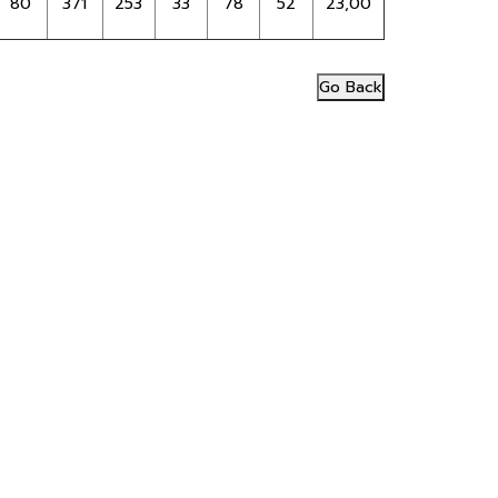
80
371
253
33
78
52
23,00
Go Back