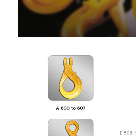
A 600 to 607
B 506–5