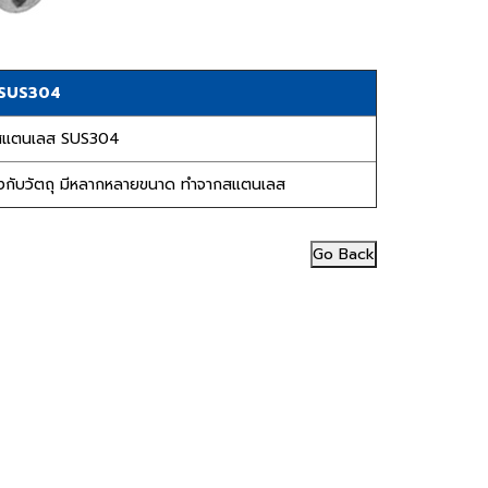
ส SUS304
ยูสแตนเลส SUS304
คล้องกับวัตถุ มี​หลากหลายขนาด ทำจากสแตนเลส
Go Back