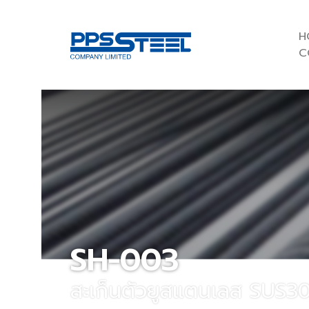
H
C
SH-003
สะเก็นตัวยูสแตนเลส SUS3